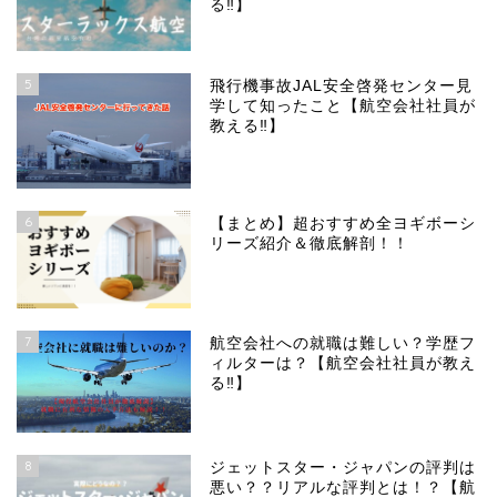
る‼︎】
5
飛行機事故JAL安全啓発センター見
学して知ったこと【航空会社社員が
教える‼︎】
6
【まとめ】超おすすめ全ヨギボーシ
リーズ紹介＆徹底解剖！！
7
航空会社への就職は難しい？学歴フ
ィルターは？【航空会社社員が教え
る‼︎】
8
ジェットスター・ジャパンの評判は
悪い？？リアルな評判とは！？【航