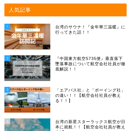
人気記事
1
台湾のサウナ！『金年華三温暖』に
行ってきた話！！
2
『中国東方航空5735便』垂直落下
墜落事故について航空会社社員が徹
底解説！！
3
「エアバス社」と「ボーイング社」
の違い！！【航空会社社員が教え
る！！】
4
台湾の新星スターラックス航空が日
本に就航！！【航空会社社員が教え