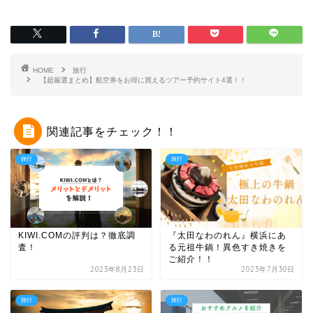
HOME
旅行
【超厳選まとめ】航空券をお得に買えるツアー予約サイト4選！！
関連記事をチェック！！
旅行
旅行
KIWI.COMの評判は？徹底調
『太田なわのれん』横浜にあ
査！
る元祖牛鍋！異色すき焼きを
ご紹介！！
2023年8月23日
2023年7月30日
旅行
旅行