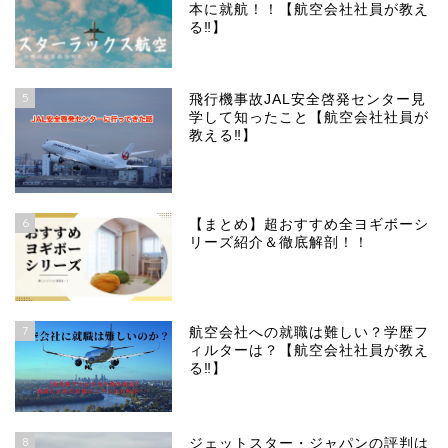
本に就航！！【航空会社社員が教え
る‼︎】
5
飛行機事故JAL安全啓発センター見
学して知ったこと【航空会社社員が
教える‼︎】
6
【まとめ】超おすすめ全ヨギボーシ
リーズ紹介＆徹底解剖！！
7
航空会社への就職は難しい？学歴フ
ィルターは？【航空会社社員が教え
る‼︎】
8
ジェットスター・ジャパンの評判は