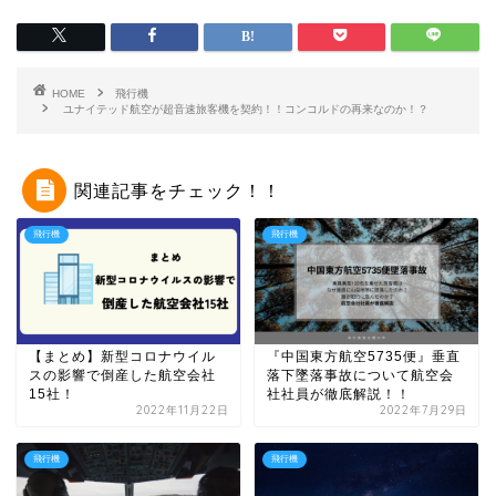
HOME
飛行機
ユナイテッド航空が超音速旅客機を契約！！コンコルドの再来なのか！？
関連記事をチェック！！
飛行機
飛行機
【まとめ】新型コロナウイル
『中国東方航空5735便』垂直
スの影響で倒産した航空会社
落下墜落事故について航空会
15社！
社社員が徹底解説！！
2022年11月22日
2022年7月29日
飛行機
飛行機