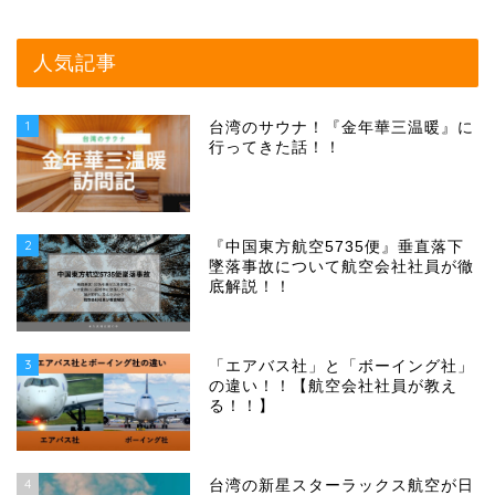
人気記事
1
台湾のサウナ！『金年華三温暖』に
行ってきた話！！
2
『中国東方航空5735便』垂直落下
墜落事故について航空会社社員が徹
底解説！！
3
「エアバス社」と「ボーイング社」
の違い！！【航空会社社員が教え
る！！】
4
台湾の新星スターラックス航空が日