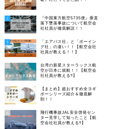
『中国東方航空5735便』垂直
2
落下墜落事故について航空会
社社員が徹底解説！！
「エアバス社」と「ボーイン
3
グ社」の違い！！【航空会社
社員が教える！！】
台湾の新星スターラックス航
4
空が日本に就航！！【航空会
社社員が教える‼︎】
【まとめ】超おすすめ全ヨギ
5
ボーシリーズ紹介＆徹底解
剖！！
飛行機事故JAL安全啓発セン
6
ター見学して知ったこと【航
空会社社員が教える‼︎】