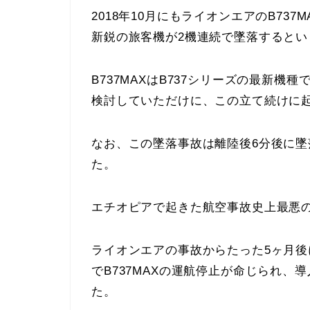
2018年10月にもライオンエアのB73
新鋭の旅客機が2機連続で墜落すると
B737MAXはB737シリーズの最新機
検討していただけに、この立て続けに
なお、この墜落事故は離陸後6分後に墜
た。
エチオピアで起きた航空事故史上最悪
ライオンエアの事故からたった5ヶ月
でB737MAXの運航停止が命じられ
た。