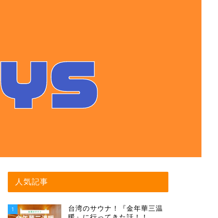
人気記事
台湾のサウナ！『金年華三温
1
暖』に行ってきた話！！